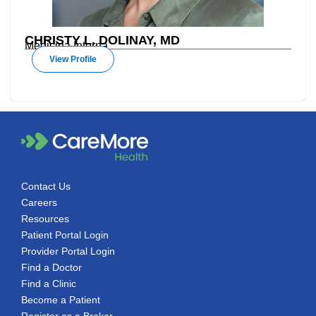
CHRISTY L. DOLINAY, MD
Medicina Interna
View Profile
Contact Us
Careers
Resources
Patient Portal Login
Provider Portal Login
Find a Doctor
Find a Clinic
Become a Patient