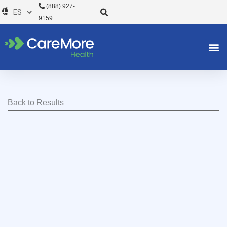
Ir
(888) 927-
al
9159
contenido
Back to Results