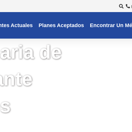
ntes Actuales
Planes Aceptados
Encontrar Un Mé
aria de
ante
os
para usted, con citas en el
ínea de Ayuda de Enfermería