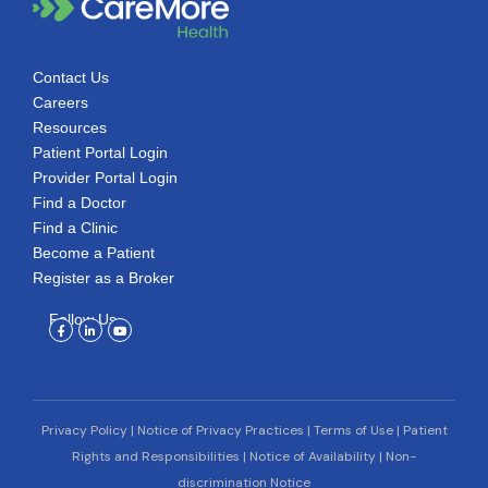
Contact Us
Careers
Resources
Patient Portal Login
Provider Portal Login
Find a Doctor
Find a Clinic
Become a Patient
Register as a Broker
Follow Us
Facebook-
Linkedin-
Youtube
f
in
Privacy Policy
|
Notice of Privacy Practices
|
Terms of Use
|
Patient
Rights and Responsibilities
|
Notice of Availability
|
Non-
discrimination Notice