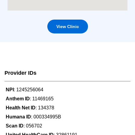
View Clinic
Provider IDs
NPI
: 1245256064
Anthem ID
: 11469165
Health Net ID
: 134378
Humana ID
: 000334995B
Scan ID
: 056702
United HealthCare ID
: 32861191