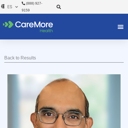
Ir
(888) 927-
al
9159
contenido
Back to Results